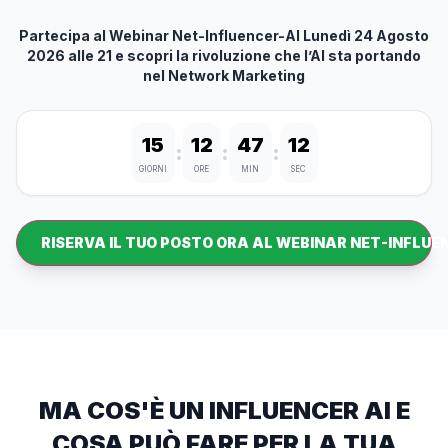
Partecipa al Webinar Net-Influencer-AI Lunedì 24 Agosto
2026 alle 21 e scopri la rivoluzione che l’AI sta portando
nel Network Marketing
15
12
47
09
:
:
:
GIORNI
ORE
MIN
SEC
RISERVA IL TUO POSTO ORA AL WEBINAR NET-INFLUE
MA COS'È UN INFLUENCER AI E
COSA PUÒ FARE PER LA TUA