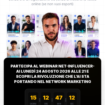
online (se non vuoi esporti)
PARTECIPA AL WEBINAR NET-INFLUENCER-
AI LUNEDÌ 24 AGOSTO 2026 ALLE 21 E
SCOPRI LA RIVOLUZIONE CHE L’AI STA
PORTANDO NEL NETWORK MARKETING
15
12
47
09
:
:
:
GIORNI
ORE
MIN
SEC