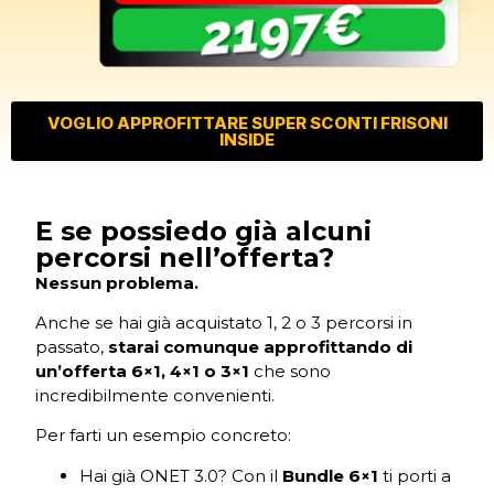
VOGLIO APPROFITTARE SUPER SCONTI FRISONI
INSIDE
E se possiedo già alcuni
percorsi nell’offerta?
Nessun problema.
Anche se hai già acquistato 1, 2 o 3 percorsi in
passato,
starai comunque approfittando di
un’offerta 6×1, 4×1 o 3×1
che sono
incredibilmente convenienti.
Per farti un esempio concreto:
Hai già ONET 3.0? Con il
Bundle 6×1
ti porti a