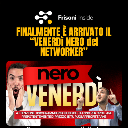
FINALMENTE È ARRIVATO IL
“VENERDì NERO del
NETWORKER”